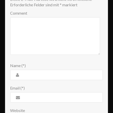
Erforderliche Felder sind mit
*
markiert
Comment
Name (*)
Email (*)
Website