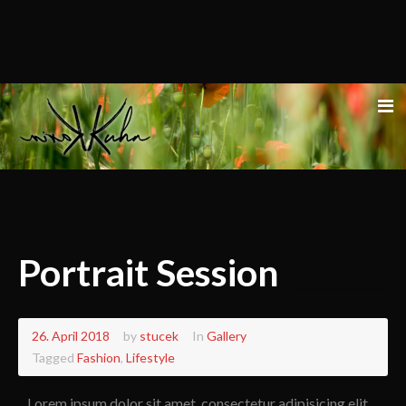
Portrait Session
26. April 2018
by
stucek
In
Gallery
Tagged
Fashion
,
Lifestyle
Lorem ipsum dolor sit amet, consectetur adipisicing elit,