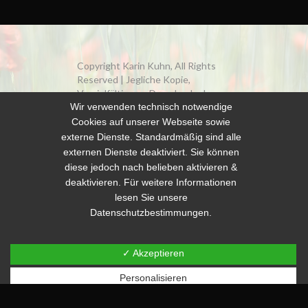
Copyright Karin Kuhn, All Rights
Reserved | Jegliche Kopie,
Vervielfältigung, Download oder
anderswertige Nutzung der
Wir verwenden technisch notwendige
Fotografien ist untersagt. Sollten
Cookies auf unserer Webseite sowie
Sie Interesse an den Fotografien
externe Dienste. Standardmäßig sind alle
haben, wenden Sie sich direkt an
externen Dienste deaktiviert. Sie können
Karin Kuhn.
diese jedoch nach belieben aktivieren &
deaktivieren. Für weitere Informationen
Impressum
|
Datenschutzerklärung
lesen Sie unsere
Datenschutzbestimmungen.
✓ Akzeptieren
© Copyright 2026
Karin Kuhn
Personalisieren
Facebook
Instagram