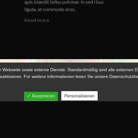
quis blandit tellus pulvinar. In sed risus
ligula, at commodo eros.
Read more
Webseite sowie externe Dienste. Standardmäßig sind alle externen Die
 deaktivieren. Für weitere Informationen lesen Sie unsere Datenschutz
Kuhn, All Rights Reserved | Jegliche Kopie, Vervielfältigung, Download 
tzung der Fotografien ist untersagt. Sollten Sie Interesse an den Foto
direkt an Karin Kuhn.
✓ Akzeptieren
Personalisieren
enschutzerklärung