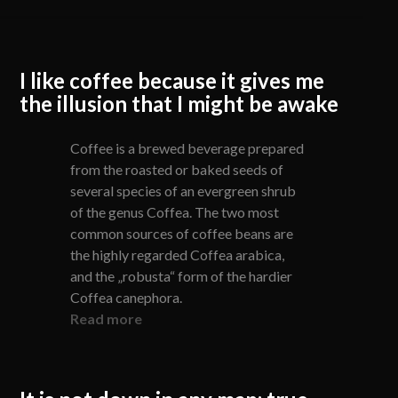
I like coffee because it gives me
the illusion that I might be awake
Coffee is a brewed beverage prepared
from the roasted or baked seeds of
several species of an evergreen shrub
of the genus Coffea. The two most
common sources of coffee beans are
the highly regarded Coffea arabica,
and the „robusta“ form of the hardier
Coffea canephora.
Read more