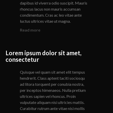
dapibus id viverra odio suscipit. Mauris
rhoncus lacus non mauris accumsan
condimentum. Cras ac leo vitae ante
luctus ultrices vitae ut magna.
Read more
Lorem ipsum dolor sit amet,
consectetur
Quisque vel quam sit amet elit tempus
hendrerit. Class aptent taciti sociosqu
ad litora torquent per conubia nostra,
per inceptos himenaeos. Nulla pretium
ultrices sapien vel rhoncus. Proin
vulputate aliquam nisi ultricies mattis.
Curabitur rutrum ante vitae nisi mollis