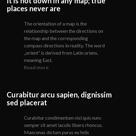
It is not down in any map; true
places never are
The orientation of a map is the
relationship between the directions on
the map and the corresponding
compass directions in reality. The word
„orient“ is derived from Latin oriens,
meaning East.
Read more
Curabitur arcu sapien, dignissim
sed placerat
Curabitur condimentum nisl quis nunc
semper sit amet iaculis libero rhoncus.
Maecenas dictum purus eu felis