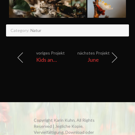
Category:
Natur
voriges Projekt
nächstes Projekt
Kids and Dogs
June
Copyright Karin Kuhn, All Rights
Reserved | Jegliche Kopie,
Vervielfältigung, Download oder