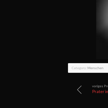
Category:
Menschen
voriges Pr
Prater i