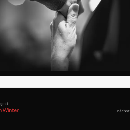
ojekt
m Winter
nächst